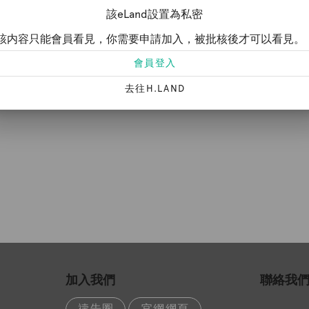
該eLand設置為私密
該内容只能會員看見，你需要申請加入，被批核後才可以看見。
會員登入
視頻
去往H.LAND
加入我們
聯絡我
禱告圈
官網網頁