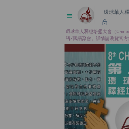
環球華人釋
環球華人釋經培靈大會（Chines
語/國語聚會。詳情請瀏覽官方網站 htt