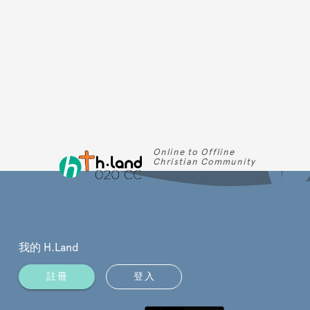
Online to Offline
Christian Community
我的 H.Land
註冊
登入