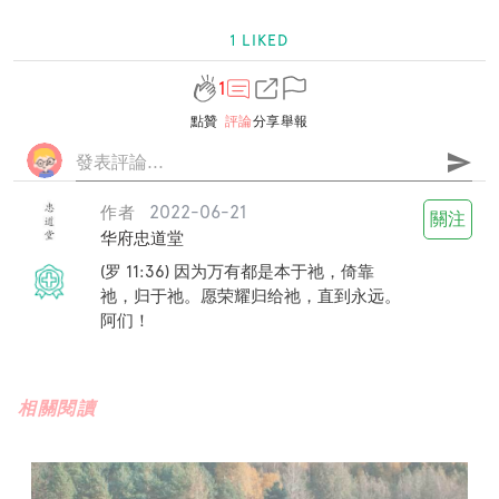
1 LIKED
1
點贊
評論
分享
舉報
send
2022-06-21
作者
關注
华府忠道堂
(罗 11:36) 因为万有都是本于祂，倚靠
祂，归于祂。愿荣耀归给祂，直到永远。
阿们！
相關閱讀