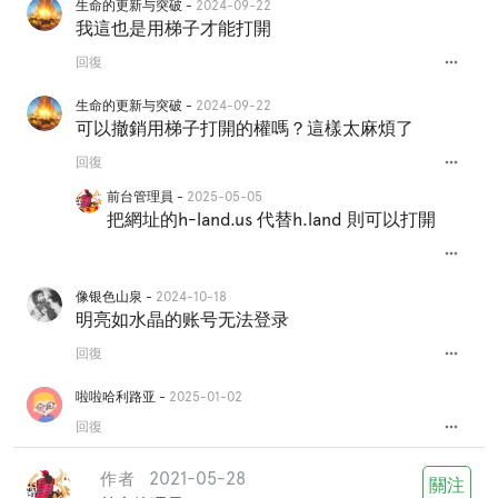
生命的更新与突破 -
2024-09-22
我這也是用梯子才能打開
more_horiz
回復
生命的更新与突破 -
2024-09-22
可以撤銷用梯子打開的權嗎？這樣太麻煩了
more_horiz
回復
前台管理員 -
2025-05-05
把網址的h-land.us 代替h.land 則可以打開
more_horiz
像银色山泉 -
2024-10-18
明亮如水晶的账号无法登录
more_horiz
回復
啦啦哈利路亚 -
2025-01-02
more_horiz
回復
2021-05-28
作者
關注