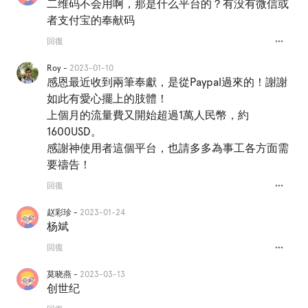
二维码不会用啊，那是什么平台的？有没有微信或
者支付宝的奉献码
more_horiz
回復
Roy -
2023-01-10
感恩最近收到兩筆奉獻，是從Paypal過來的！謝謝
如此有愛心擺上的肢體！
上個月的流量費又開始超過1萬人民幣，約
1600USD。
感謝神使用者這個平台，也請多多為事工各方面需
要禱告！
more_horiz
回復
赵彩珍 -
2023-01-24
杨斌
more_horiz
回復
莫晓燕 -
2023-03-13
创世纪