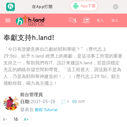
在App打開
登入
加入
奉獻支持h.land!
「今日有誰樂意將自己獻給耶和華呢？“ （歷代志上
29:5b)。給予 h.land 經濟上的奉獻，是這項事工所需的重要
支持之一，幫助我們有IT、設計來建設h.land，並提供穩定
充足的網絡存儲空間和帶寬。「這工程甚大，因這殿不是為
人，乃是為耶和華神建造的！」（（歷代志上29:1b)。願主
感動你我，竭力為主擺上！
前台管理員
日期:
2021-05-28
0
22371
發表在
教程 Tutorial
16
A-
A+