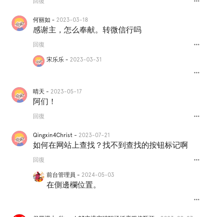
more_horiz
回復
何丽如 -
2023-03-18
感谢主，怎么奉献。转微信行吗
more_horiz
回復
宋乐乐 -
2023-03-31
more_horiz
晴天 -
2023-05-17
阿们！
more_horiz
回復
Qingxin4Christ -
2023-07-21
如何在网站上查找？找不到查找的按钮标记啊
more_horiz
回復
前台管理員 -
2024-05-03
在側邊欄位置。
more_horiz