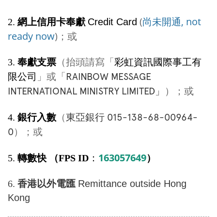
(
尚未開通, not
2.
網上信用卡奉獻
Credit Card
ready now
)；或
（抬頭請寫「
彩虹資訊國際事工有
3.
奉獻支票
限公司
」或
「
RAINBOW MESSAGE
）；或
INTERNATIONAL MINISTRY LIMITED」
（
東亞銀行 015-138-68-00964-
4.
銀行入數
）；或
0
163057649
）
5.
轉數快 （
FPS ID
：
香港以外
6
.
電匯
Remittance outside Hong
Kong