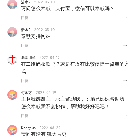
活水2 -
2022-03-10
请问怎么奉献，支付宝，微信可以奉献吗？
more_horiz
回復
活水2 -
2022-03-10
奉献支持网站
more_horiz
回復
渴慕团契 -
2022-04-12
有二维码收款吗？或是有没有比较便捷一点奉的方
式
more_horiz
回復
何永方 -
2022-04-19
主啊我感谢主，求主帮助我，：弟兄姊妹帮助我，
怎么奉献我不会抄作，帮助我好好吧吧！
more_horiz
回復
Donghua -
2022-06-29
请问有没有 犹太古史