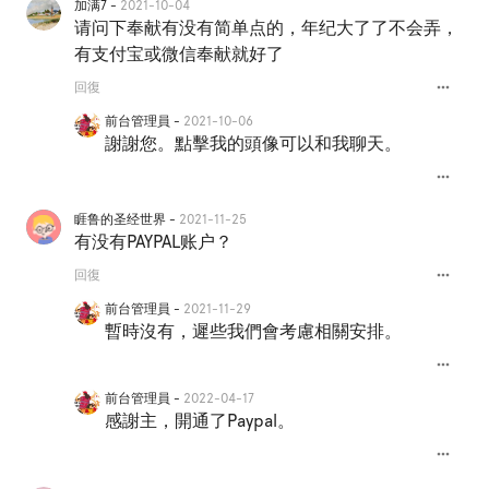
加满7 -
2021-10-04
请问下奉献有没有简单点的，年纪大了了不会弄，
有支付宝或微信奉献就好了
more_horiz
回復
前台管理員 -
2021-10-06
謝謝您。點擊我的頭像可以和我聊天。
more_horiz
睚鲁的圣经世界 -
2021-11-25
有没有PAYPAL账户？
more_horiz
回復
前台管理員 -
2021-11-29
暫時沒有，遲些我們會考慮相關安排。
more_horiz
前台管理員 -
2022-04-17
感謝主，開通了Paypal。
more_horiz