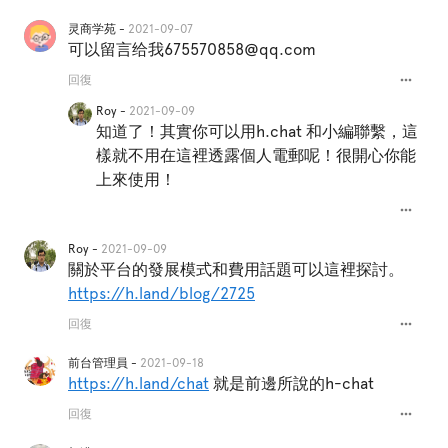
灵商学苑 -
2021-09-07
可以留言给我675570858@qq.com
more_horiz
回復
Roy -
2021-09-09
知道了！其實你可以用h.chat 和小編聯繫，這
樣就不用在這裡透露個人電郵呢！很開心你能
上來使用！
more_horiz
Roy -
2021-09-09
關於平台的發展模式和費用話題可以這裡探討。
https://h.land/blog/2725
more_horiz
回復
前台管理員 -
2021-09-18
https://h.land/chat
就是前邊所說的h-chat
more_horiz
回復