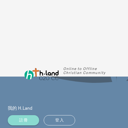
Online to Offline
Christian Community
我的 H.Land
註冊
登入