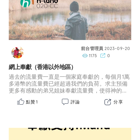
前台管理員
2023-09-20
1175
0
網上奉獻（香港以外地區）
過去的流量費一直是一個家庭奉獻的，每個月1萬
多港幣的流量費已經超過我們的負荷。求主預備
更多有感動的弟兄姐妹奉獻流量費，使得神的話
語藉著祂的僕人的預備（文字/音頻和視頻），餵
點贊
評論
分享
1
養主的羊群。