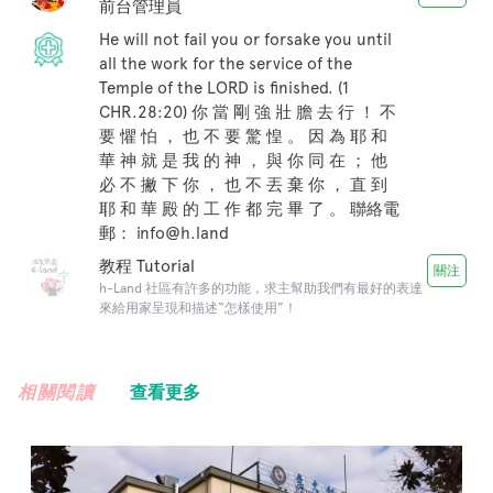
前台管理員
He will not fail you or forsake you until
all the work for the service of the
Temple of the LORD is finished. (1
CHR.28:20) 你 當 剛 強 壯 膽 去 行 ！ 不
要 懼 怕 ， 也 不 要 驚 惶 。 因 為 耶 和
華 神 就 是 我 的 神 ， 與 你 同 在 ； 他
必 不 撇 下 你 ， 也 不 丟 棄 你 ， 直 到
耶 和 華 殿 的 工 作 都 完 畢 了 。 聯絡電
郵： info@h.land
教程 Tutorial
關注
h-Land 社區有許多的功能，求主幫助我們有最好的表達
來給用家呈現和描述“怎樣使用”！
相關閱讀
查看更多