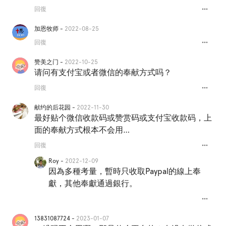
more_horiz
回復
加恩牧师 -
2022-08-25
more_horiz
回復
赞美之门 -
2022-10-25
请问有支付宝或者微信的奉献方式吗？
more_horiz
回復
献约的后花园 -
2022-11-30
最好贴个微信收款码或赞赏码或支付宝收款码，上
面的奉献方式根本不会用…
more_horiz
回復
Roy -
2022-12-09
因為多種考量，暫時只收取Paypal的線上奉
獻，其他奉獻通過銀行。
more_horiz
13831087724 -
2023-01-07