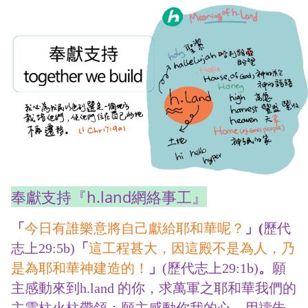
奉獻支持『h.land網絡事工』
「
今日有誰樂意將自己獻給耶和華呢？
」(
歷代
志上29:5b)
「
這工程甚大，因這殿不是為人，乃
是為耶和華神建造的！
」
(歷代志上29:1b)
。
願
主感動來到h.land 的你，求萬軍之耶和華我們的
主雲柱火柱帶領；願主感動你我的心，用禱告