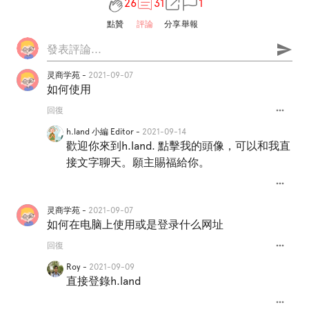
26
31
1
點贊
評論
分享
舉報
send
灵商学苑 -
2021-09-07
如何使用
more_horiz
回復
h.land 小編 Editor -
2021-09-14
歡迎你來到h.land. 點擊我的頭像，可以和我直
接文字聊天。願主賜福給你。
more_horiz
灵商学苑 -
2021-09-07
如何在电脑上使用或是登录什么网址
more_horiz
回復
Roy -
2021-09-09
直接登錄h.land
more_horiz